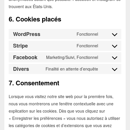
trouvent aux États-Unis.
6. Cookies placés
WordPress
Fonctionnel
Consent
to
Stripe
Fonctionnel
Consent
service
to
Facebook
Marketing/Suivi, Fonctionnel
wordpress
Consent
service
to
Divers
Finalité en attente d’enquête
stripe
Consent
service
to
7. Consentement
facebook
service
divers
Lorsque vous visitez notre site web pour la première fois,
nous vous montrerons une fenêtre contextuelle avec une
explication sur les cookies. Dès que vous cliquez sur
« Enregistrer les préférences » vous nous autorisez à utiliser
les catégories de cookies et d’extensions que vous avez