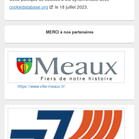
cookiedatabase.org
le 18 juillet 2023.
Zone
MERCI à nos partenaires
principale
de
widget
pour
la
barre
latérale
https://www.ville-meaux.fr/