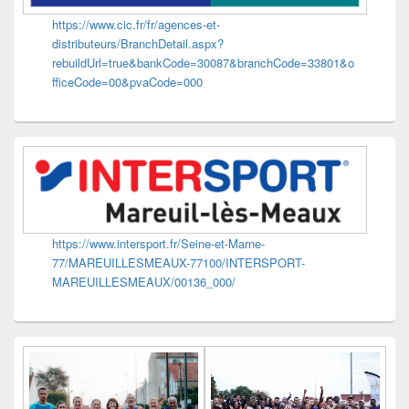
https://www.cic.fr/fr/agences-et-
distributeurs/BranchDetail.aspx?
rebuildUrl=true&bankCode=30087&branchCode=33801&o
fficeCode=00&pvaCode=000
https://www.intersport.fr/Seine-et-Marne-
77/MAREUILLESMEAUX-77100/INTERSPORT-
MAREUILLESMEAUX/00136_000/